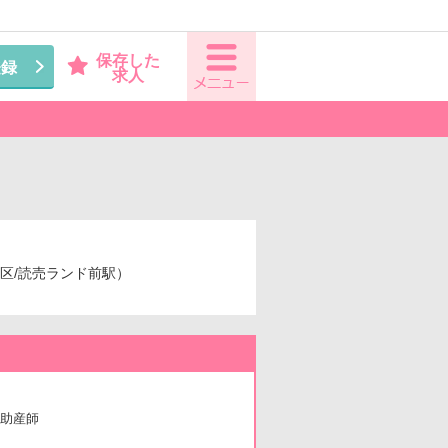
保存した
登録
求人
摩区/読売ランド前駅）
助産師