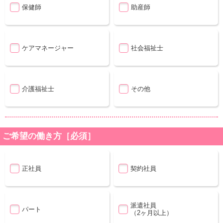
保健師
助産師
ケアマネージャー
社会福祉士
介護福祉士
その他
ご希望の働き方［必須］
正社員
契約社員
派遣社員
パート
（2ヶ月以上）