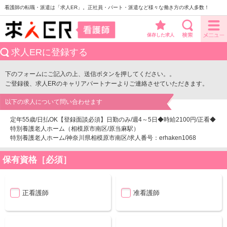
看護師の転職・派遣は「求人ER」。正社員・パート・派遣など様々な働き方の求人多数！
保存した求人
求人ERに登録する
下のフォームにご記入の上、送信ボタンを押してください。。
ご登録後、求人ERのキャリアパートナーよりご連絡させていただきます。
以下の求人について問い合わせます
定年55歳/日払OK【登録面談必須】日勤のみ/週4～5日◆時給2100円/正看◆
特別養護老人ホーム（相模原市南区/原当麻駅）
特別養護老人ホーム/神奈川県相模原市南区/求人番号：erhaken1068
保有資格［必須］
正看護師
准看護師