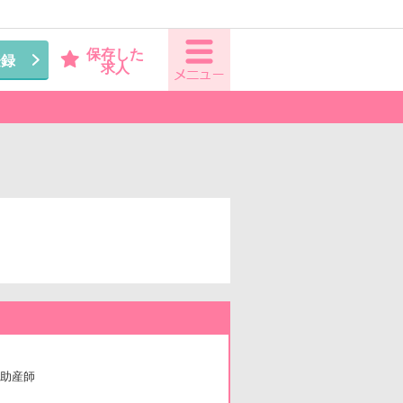
保存した
登録
求人
助産師