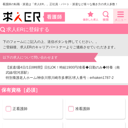
看護師の転職・派遣は「求人ER」。正社員・パート・派遣など様々な働き方の求人多数！
保存した求人
求人ERに登録する
下のフォームにご記入の上、送信ボタンを押してください。。
ご登録後、求人ERのキャリアパートナーよりご連絡させていただきます。
以下の求人について問い合わせます
【派遣/週4日/1日8時間】日払OK！時給1900円/准看◆日勤のみ◆特養（南
武線/宿河原駅）
特別養護老人ホーム/神奈川県川崎市多摩区/求人番号：erhaken1787-2
保有資格［必須］
正看護師
准看護師