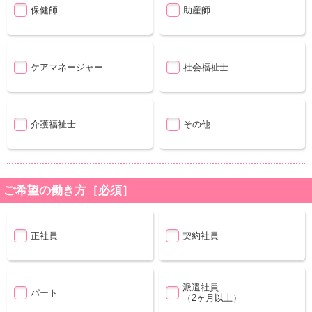
保健師
助産師
ケアマネージャー
社会福祉士
介護福祉士
その他
ご希望の働き方［必須］
正社員
契約社員
派遣社員
パート
（2ヶ月以上）