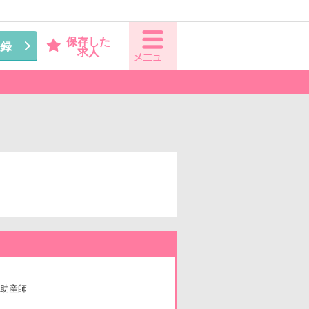
保存した
登録
求人
助産師