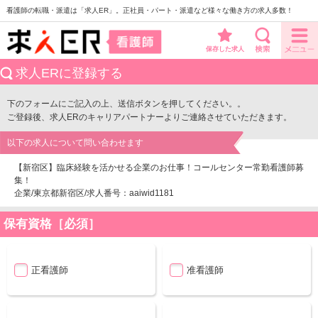
看護師の転職・派遣は「求人ER」。正社員・パート・派遣など様々な働き方の求人多数！
保存した求人
求人ERに登録する
下のフォームにご記入の上、送信ボタンを押してください。。
ご登録後、求人ERのキャリアパートナーよりご連絡させていただきます。
以下の求人について問い合わせます
【新宿区】臨床経験を活かせる企業のお仕事！コールセンター常勤看護師募
集！
企業/東京都新宿区/求人番号：aaiwid1181
保有資格［必須］
正看護師
准看護師