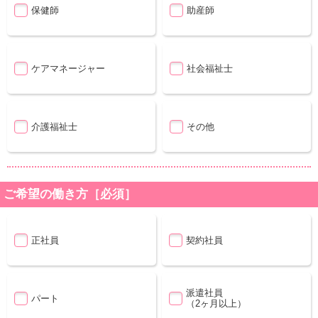
保健師
助産師
ケアマネージャー
社会福祉士
介護福祉士
その他
ご希望の働き方［必須］
正社員
契約社員
派遣社員
パート
（2ヶ月以上）