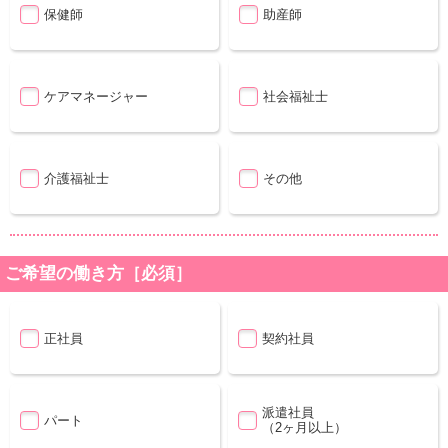
保健師
助産師
ケアマネージャー
社会福祉士
介護福祉士
その他
ご希望の働き方［必須］
正社員
契約社員
派遣社員
パート
（2ヶ月以上）