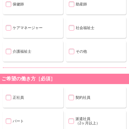
保健師
助産師
ケアマネージャー
社会福祉士
介護福祉士
その他
ご希望の働き方［必須］
正社員
契約社員
派遣社員
パート
（2ヶ月以上）