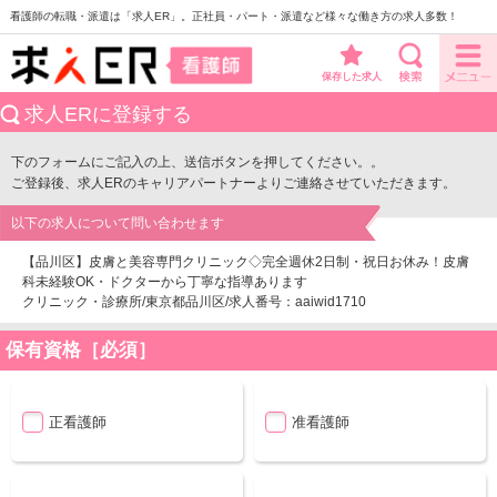
看護師の転職・派遣は「求人ER」。正社員・パート・派遣など様々な働き方の求人多数！
保存した求人
求人ERに登録する
下のフォームにご記入の上、送信ボタンを押してください。。
ご登録後、求人ERのキャリアパートナーよりご連絡させていただきます。
以下の求人について問い合わせます
【品川区】皮膚と美容専門クリニック◇完全週休2日制・祝日お休み！皮膚
科未経験OK・ドクターから丁寧な指導あります
クリニック・診療所/東京都品川区/求人番号：aaiwid1710
保有資格［必須］
正看護師
准看護師