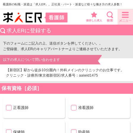
看護師の転職・派遣は「求人ER」。正社員・パート・派遣など様々な働き方の求人多数！
保存した求人
求人ERに登録する
下のフォームにご記入の上、送信ボタンを押してください。。
ご登録後、求人ERのキャリアパートナーよりご連絡させていただきます。
以下の求人について問い合わせます
【新宿区】駅から徒歩10分圏内！外科メインのクリニックのお仕事です。
クリニック・診療所/東京都新宿区/求人番号：aaiwid1475
保有資格［必須］
正看護師
准看護師
保健師
助産師