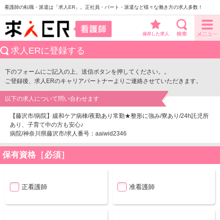
看護師の転職・派遣は「求人ER」。正社員・パート・派遣など様々な働き方の求人多数！
保存した求人
求人ERに登録する
下のフォームにご記入の上、送信ボタンを押してください。。
ご登録後、求人ERのキャリアパートナーよりご連絡させていただきます。
以下の求人について問い合わせます
【藤沢市/病院】緩和ケア病棟/夜勤あり常勤★整形に強み/寮あり/24h託児所
あり、子育て中の方も安心♪
病院/神奈川県藤沢市/求人番号：aaiwid2346
保有資格［必須］
正看護師
准看護師