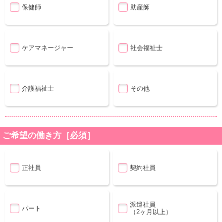
保健師
助産師
ケアマネージャー
社会福祉士
介護福祉士
その他
ご希望の働き方［必須］
正社員
契約社員
派遣社員
パート
（2ヶ月以上）