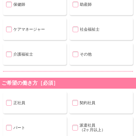
保健師
助産師
ケアマネージャー
社会福祉士
介護福祉士
その他
ご希望の働き方［必須］
正社員
契約社員
派遣社員
パート
（2ヶ月以上）