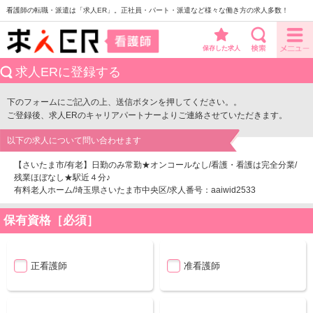
看護師の転職・派遣は「求人ER」。正社員・パート・派遣など様々な働き方の求人多数！
保存した求人
求人ERに登録する
下のフォームにご記入の上、送信ボタンを押してください。。
ご登録後、求人ERのキャリアパートナーよりご連絡させていただきます。
以下の求人について問い合わせます
【さいたま市/有老】日勤のみ常勤★オンコールなし/看護・看護は完全分業/
残業ほぼなし★駅近４分♪
有料老人ホーム/埼玉県さいたま市中央区/求人番号：aaiwid2533
保有資格［必須］
正看護師
准看護師