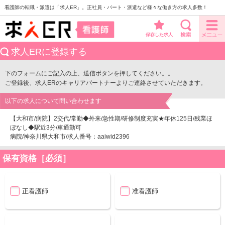
看護師の転職・派遣は「求人ER」。正社員・パート・派遣など様々な働き方の求人多数！
保存した求人
求人ERに登録する
下のフォームにご記入の上、送信ボタンを押してください。。
ご登録後、求人ERのキャリアパートナーよりご連絡させていただきます。
以下の求人について問い合わせます
【大和市/病院】2交代/常勤◆外来/急性期/研修制度充実★年休125日/残業ほ
ぼなし◆駅近3分/車通勤可
病院/神奈川県大和市/求人番号：aaiwid2396
保有資格［必須］
正看護師
准看護師