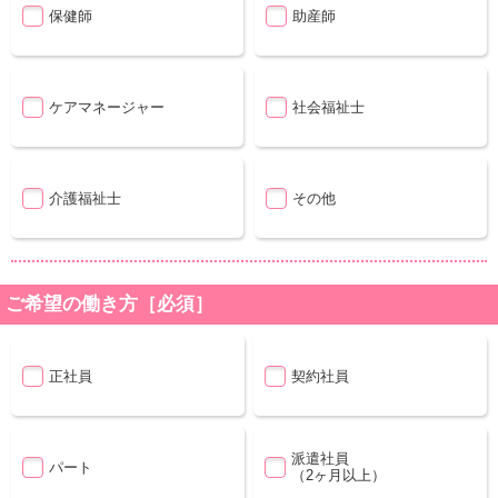
保健師
助産師
ケアマネージャー
社会福祉士
介護福祉士
その他
ご希望の働き方［必須］
正社員
契約社員
派遣社員
パート
（2ヶ月以上）