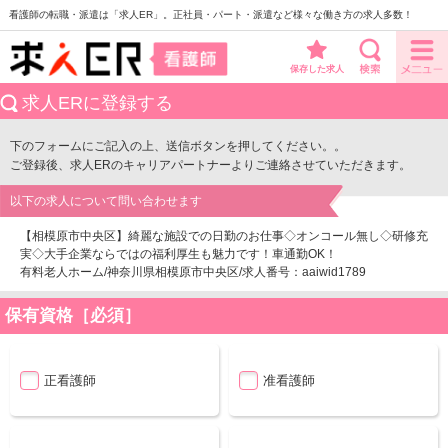
看護師の転職・派遣は「求人ER」。正社員・パート・派遣など様々な働き方の求人多数！
保存した求人
求人ERに登録する
下のフォームにご記入の上、送信ボタンを押してください。。
ご登録後、求人ERのキャリアパートナーよりご連絡させていただきます。
以下の求人について問い合わせます
【相模原市中央区】綺麗な施設での日勤のお仕事◇オンコール無し◇研修充
実◇大手企業ならではの福利厚生も魅力です！車通勤OK！
有料老人ホーム/神奈川県相模原市中央区/求人番号：aaiwid1789
保有資格［必須］
正看護師
准看護師