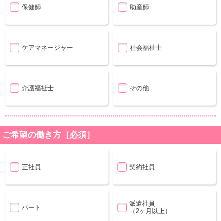
保健師
助産師
ケアマネージャー
社会福祉士
介護福祉士
その他
ご希望の働き方［必須］
正社員
契約社員
派遣社員
パート
（2ヶ月以上）