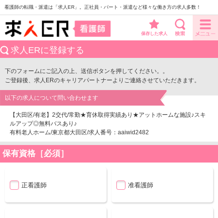
看護師の転職・派遣は「求人ER」。正社員・パート・派遣など様々な働き方の求人多数！
保存した求人
求人ERに登録する
下のフォームにご記入の上、送信ボタンを押してください。。
ご登録後、求人ERのキャリアパートナーよりご連絡させていただきます。
以下の求人について問い合わせます
【大田区/有老】2交代/常勤★育休取得実績あり★アットホームな施設♪スキ
ルアップ◎無料バスあり♪
有料老人ホーム/東京都大田区/求人番号：aaiwid2482
保有資格［必須］
正看護師
准看護師