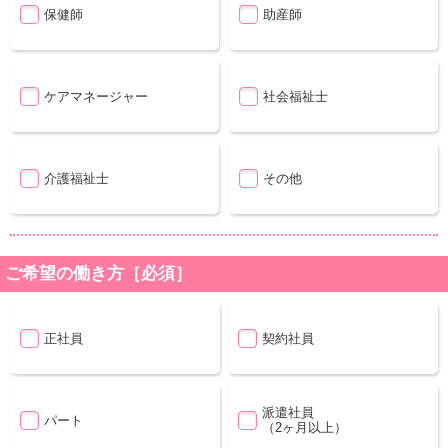
保健師
助産師
ケアマネージャー
社会福祉士
介護福祉士
その他
ご希望の働き方［必須］
正社員
契約社員
派遣社員
パート
（2ヶ月以上）