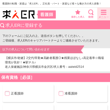
看護師の転職・派遣は「求人ER」。正社員・パート・派遣など様々な働き方の求人多数！
保存した求人
求人ERに登録する
下のフォームにご記入の上、送信ボタンを押してください。。
ご登録後、求人ERのキャリアパートナーよりご連絡させていただきます。
以下の求人について問い合わせます
【横浜市/老健】2交代/常勤★高齢者看護◎★残業ほぼなし♪高定着率☆職場
環境が良好！★駅チカ♪
老人保健施設/神奈川県横浜市金沢区/求人番号：aaiwid2514
保有資格［必須］
正看護師
准看護師