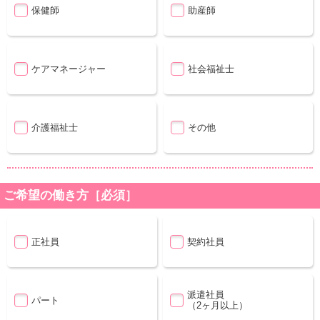
保健師
助産師
ケアマネージャー
社会福祉士
介護福祉士
その他
ご希望の働き方［必須］
正社員
契約社員
派遣社員
パート
（2ヶ月以上）