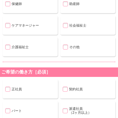
保健師
助産師
ケアマネージャー
社会福祉士
介護福祉士
その他
ご希望の働き方［必須］
正社員
契約社員
派遣社員
パート
（2ヶ月以上）