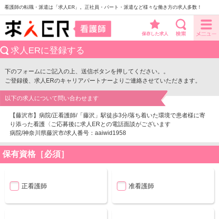
看護師の転職・派遣は「求人ER」。正社員・パート・派遣など様々な働き方の求人多数！
保存した求人
求人ERに登録する
下のフォームにご記入の上、送信ボタンを押してください。。
ご登録後、求人ERのキャリアパートナーよりご連絡させていただきます。
以下の求人について問い合わせます
【藤沢市】病院/正看護師/「藤沢」駅徒歩3分/落ち着いた環境で患者様に寄
り添った看護〈ご応募後に求人ERとの電話面談がございます
病院/神奈川県藤沢市/求人番号：aaiwid1958
保有資格［必須］
正看護師
准看護師