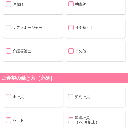
保健師
助産師
ケアマネージャー
社会福祉士
介護福祉士
その他
ご希望の働き方［必須］
正社員
契約社員
派遣社員
パート
（2ヶ月以上）