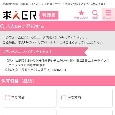
看護師の転職・派遣は「求人ER」。正社員・パート・派遣など様々な働き方の求人多数！
保存した求人
求人ERに登録する
下のフォームにご記入の上、送信ボタンを押してください。。
ご登録後、求人ERのキャリアパートナーよりご連絡させていただきます。
以下の求人について問い合わせます
【厚木市/病院】2交代制◆脳神経外科に強み/年間休日123日以上★ライフワ
ークバランス◎本厚木駅最寄
病院/神奈川県厚木市/求人番号：aaiwid2324
保有資格［必須］
正看護師
准看護師