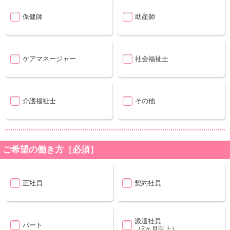
保健師
助産師
ケアマネージャー
社会福祉士
介護福祉士
その他
ご希望の働き方［必須］
正社員
契約社員
派遣社員
パート
（2ヶ月以上）