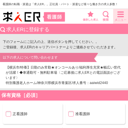
看護師の転職・派遣は「求人ER」。正社員・パート・派遣など様々な働き方の求人多数！
保存した求人
求人ERに登録する
下のフォームにご記入の上、送信ボタンを押してください。。
ご登録後、求人ERのキャリアパートナーよりご連絡させていただきます。
以下の求人について問い合わせます
【横浜市/特養】日勤のみ常勤★オンコールあり/福利厚生充実★幅広い世代
が活躍！◆車通勤可・無料駐車場〈ご応募後に求人ERとの電話面談がござ
います〉
特別養護老人ホーム/神奈川県横浜市青葉区/求人番号：aaiwid2440
保有資格［必須］
正看護師
准看護師