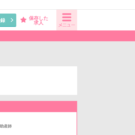
保存した
登録
求人
助産師