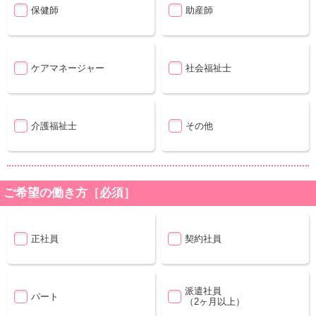
保健師
助産師
ケアマネージャー
社会福祉士
介護福祉士
その他
ご希望の働き方［必須］
正社員
契約社員
派遣社員
パート
（2ヶ月以上）