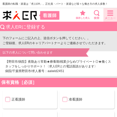
看護師の転職・派遣は「求人ER」。正社員・パート・派遣など様々な働き方の求人多数！
保存した求人
求人ERに登録する
下のフォームにご記入の上、送信ボタンを押してください。。
ご登録後、求人ERのキャリアパートナーよりご連絡させていただきます。
以下の求人について問い合わせます
【野田市/病院】夜勤あり常勤★療養期/残業少なめ/プライベート◎★働くス
タッフをしっかりサポート！〈求人ERとの電話面談があります〉
病院/千葉県野田市/求人番号：aaiwid2451
保有資格［必須］
正看護師
准看護師