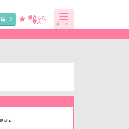
保存した
登録
求人
助産師