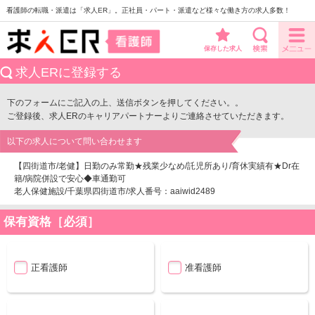
看護師の転職・派遣は「求人ER」。正社員・パート・派遣など様々な働き方の求人多数！
保存した求人
求人ERに登録する
下のフォームにご記入の上、送信ボタンを押してください。。
ご登録後、求人ERのキャリアパートナーよりご連絡させていただきます。
以下の求人について問い合わせます
【四街道市/老健】日勤のみ常勤★残業少なめ/託児所あり/育休実績有★Dr在
籍/病院併設で安心◆車通勤可
老人保健施設/千葉県四街道市/求人番号：aaiwid2489
保有資格［必須］
正看護師
准看護師