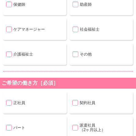
保健師
助産師
ケアマネージャー
社会福祉士
介護福祉士
その他
ご希望の働き方［必須］
正社員
契約社員
派遣社員
パート
（2ヶ月以上）