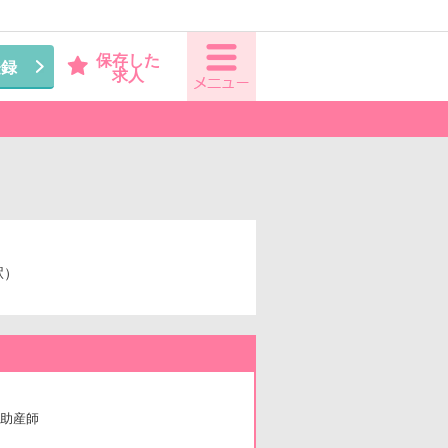
保存した
登録
求人
駅）
助産師