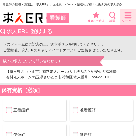
看護師の転職・派遣は「求人ER」。正社員・パート・派遣など様々な働き方の求人多数！
保存した求人
求人ERに登録する
下のフォームにご記入の上、送信ボタンを押してください。。
ご登録後、求人ERのキャリアパートナーよりご連絡させていただきます。
以下の求人について問い合わせます
【埼玉県さいたま市】有料老人ホーム/大手法人のため安心の福利厚生
有料老人ホーム/埼玉県さいたま市浦和区/求人番号：aaiwid1110
保有資格［必須］
正看護師
准看護師
保健師
助産師