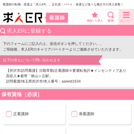
看護師の転職・派遣は「求人ER」。正社員・パート・派遣など様々な働き方の求人多数！
保存した求人
求人ERに登録する
下のフォームにご記入の上、送信ボタンを押してください。。
ご登録後、求人ERのキャリアパートナーよりご連絡させていただきます。
以下の求人について問い合わせます
【所沢市/訪問看護】日勤常勤/正看護師※要運転免許★インセンティブあり
高収入★最寄「狭山ヶ丘駅」
訪問看護/埼玉県所沢市/求人番号：aaiwid1634
保有資格［必須］
正看護師
准看護師