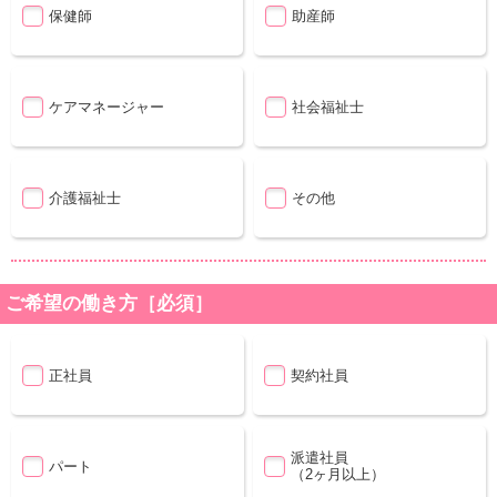
保健師
助産師
ケアマネージャー
社会福祉士
介護福祉士
その他
ご希望の働き方［必須］
正社員
契約社員
派遣社員
パート
（2ヶ月以上）