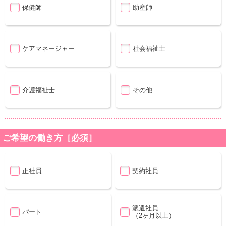
保健師
助産師
ケアマネージャー
社会福祉士
介護福祉士
その他
ご希望の働き方［必須］
正社員
契約社員
派遣社員
パート
（2ヶ月以上）