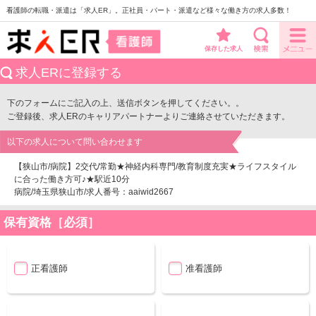
看護師の転職・派遣は「求人ER」。正社員・パート・派遣など様々な働き方の求人多数！
保存した求人
求人ERに登録する
下のフォームにご記入の上、送信ボタンを押してください。。
ご登録後、求人ERのキャリアパートナーよりご連絡させていただきます。
以下の求人について問い合わせます
【狭山市/病院】2交代/常勤★神経内科専門/教育制度充実★ライフスタイル
に合った働き方可♪★駅近10分
病院/埼玉県狭山市/求人番号：aaiwid2667
保有資格［必須］
正看護師
准看護師