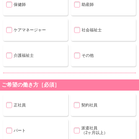
保健師
助産師
ケアマネージャー
社会福祉士
介護福祉士
その他
ご希望の働き方［必須］
正社員
契約社員
派遣社員
パート
（2ヶ月以上）