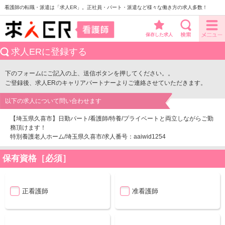
看護師の転職・派遣は「求人ER」。正社員・パート・派遣など様々な働き方の求人多数！
保存した求人
求人ERに登録する
下のフォームにご記入の上、送信ボタンを押してください。。
ご登録後、求人ERのキャリアパートナーよりご連絡させていただきます。
以下の求人について問い合わせます
【埼玉県久喜市】日勤パート/看護師/特養/プライベートと両立しながらご勤
務頂けます！
特別養護老人ホーム/埼玉県久喜市/求人番号：aaiwid1254
保有資格［必須］
正看護師
准看護師