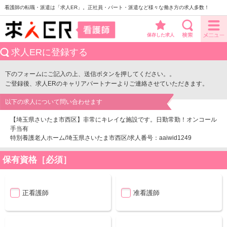
看護師の転職・派遣は「求人ER」。正社員・パート・派遣など様々な働き方の求人多数！
保存した求人
求人ERに登録する
下のフォームにご記入の上、送信ボタンを押してください。。
ご登録後、求人ERのキャリアパートナーよりご連絡させていただきます。
以下の求人について問い合わせます
【埼玉県さいたま市西区】非常にキレイな施設です。日勤常勤！オンコール
手当有
特別養護老人ホーム/埼玉県さいたま市西区/求人番号：aaiwid1249
保有資格［必須］
正看護師
准看護師