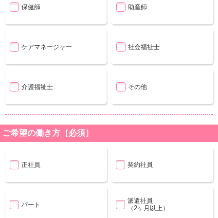
保健師
助産師
ケアマネージャー
社会福祉士
介護福祉士
その他
ご希望の働き方［必須］
正社員
契約社員
派遣社員
パート
（2ヶ月以上）