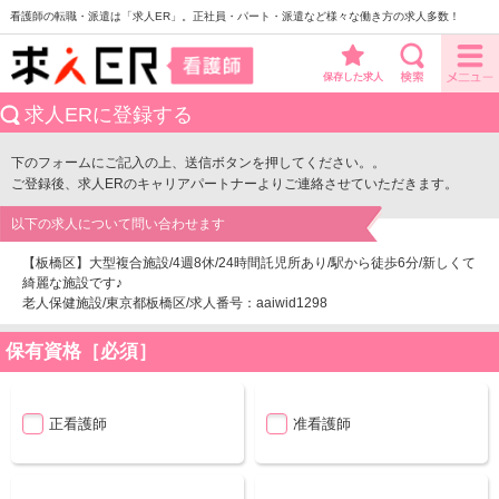
看護師の転職・派遣は「求人ER」。正社員・パート・派遣など様々な働き方の求人多数！
保存した求人
求人ERに登録する
下のフォームにご記入の上、送信ボタンを押してください。。
ご登録後、求人ERのキャリアパートナーよりご連絡させていただきます。
以下の求人について問い合わせます
【板橋区】大型複合施設/4週8休/24時間託児所あり/駅から徒歩6分/新しくて
綺麗な施設です♪
老人保健施設/東京都板橋区/求人番号：aaiwid1298
保有資格［必須］
正看護師
准看護師