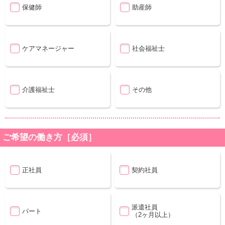
保健師
助産師
ケアマネージャー
社会福祉士
介護福祉士
その他
ご希望の働き方［必須］
正社員
契約社員
派遣社員
パート
（2ヶ月以上）