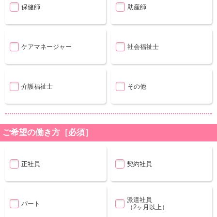
保健師
助産師
ケアマネージャー
社会福祉士
介護福祉士
その他
ご希望の働き方［必須］
正社員
契約社員
派遣社員
パート
（2ヶ月以上）