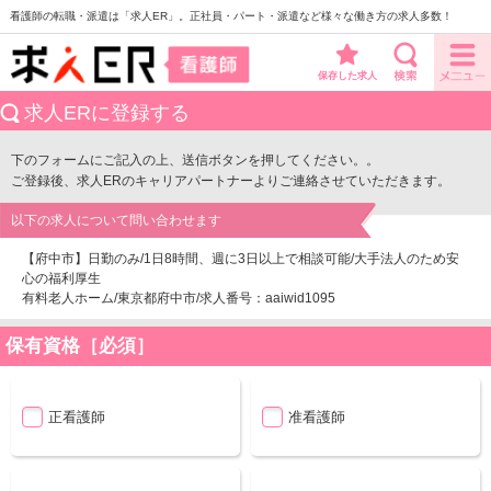
看護師の転職・派遣は「求人ER」。正社員・パート・派遣など様々な働き方の求人多数！
保存した求人
求人ERに登録する
下のフォームにご記入の上、送信ボタンを押してください。。
ご登録後、求人ERのキャリアパートナーよりご連絡させていただきます。
以下の求人について問い合わせます
【府中市】日勤のみ/1日8時間、週に3日以上で相談可能/大手法人のため安
心の福利厚生
有料老人ホーム/東京都府中市/求人番号：aaiwid1095
保有資格［必須］
正看護師
准看護師