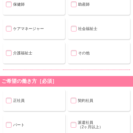
保健師
助産師
ケアマネージャー
社会福祉士
介護福祉士
その他
ご希望の働き方［必須］
正社員
契約社員
派遣社員
パート
（2ヶ月以上）