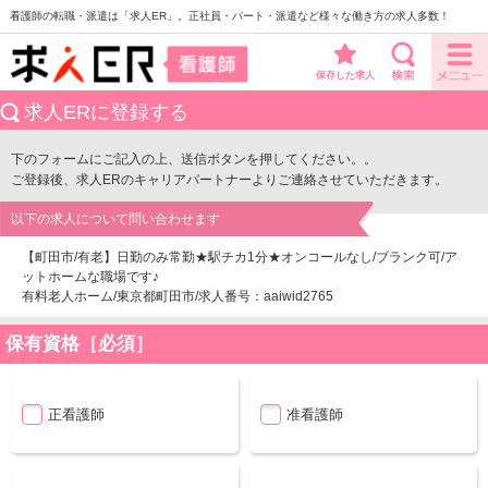
看護師の転職・派遣は「求人ER」。正社員・パート・派遣など様々な働き方の求人多数！
保存した求人
求人ERに登録する
下のフォームにご記入の上、送信ボタンを押してください。。
ご登録後、求人ERのキャリアパートナーよりご連絡させていただきます。
以下の求人について問い合わせます
【町田市/有老】日勤のみ常勤★駅チカ1分★オンコールなし/ブランク可/ア
ットホームな職場です♪
有料老人ホーム/東京都町田市/求人番号：aaiwid2765
保有資格［必須］
正看護師
准看護師