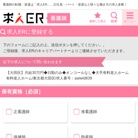
看護師の転職・派遣は「求人ER」。正社員・パート・派遣など様々な働き方の求人多数！
保存した求人
求人ERに登録する
下のフォームにご記入の上、送信ボタンを押してください。。
ご登録後、求人ERのキャリアパートナーよりご連絡させていただきます。
以下の求人について問い合わせます
【大田区】月給30万円◆日勤のみ◆オンコールなし◆大手有料老人ホーム
有料老人ホーム/東京都大田区/求人番号：aaiwid839
保有資格［必須］
正看護師
准看護師
保健師
助産師