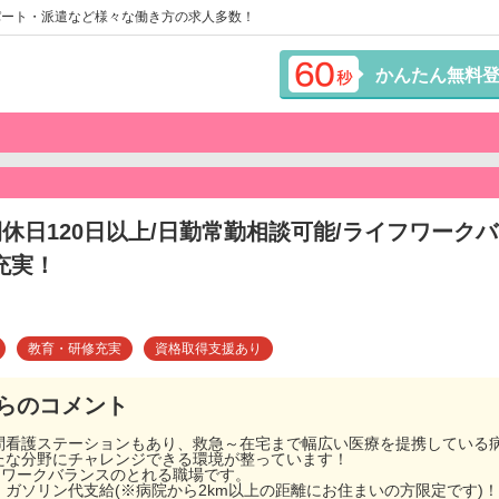
パート・派遣など様々な働き方の求人多数！
かんたん無料
間休日120日以上/日勤常勤相談可能/ライフワーク
充実！
教育・研修充実
資格取得支援あり
らのコメント
問看護ステーションもあり、救急～在宅まで幅広い医療を提携している
たな分野にチャレンジできる環境が整っています！
フワークバランスのとれる職場です。
ガソリン代支給(※病院から2km以上の距離にお住まいの方限定です)！