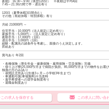
夜勤) 16:30～9:00（休憩120分） ※夜勤は平均4回
7:45～21:30の間で早・遅出有り
120日（夏季休暇3日間含む）
その他（有給休暇・特別休暇）有り
月給 210000円 ～
住宅手当：10,000円（法人規定に定め有り）
家族手当：5,000円～（法人規定に定め有り）
夜勤手当：17,000円（1回）
遅出手当：3,000円（1回）
経験・配属先の諸条件を考慮し、面接のうえ決定します。
昇給あり
賞与あり 年2回
・各種保険（厚生年金・健康保険・雇用保険・労災保険）完備
・借り上げ寮(25,000円/月まで病院が負担。85,000円/月までの物件を
独身の方のみ)あり
・昼間託児所あり(生後3ヶ月～小学校3年生まで)
・車通勤可(駐車場無料)※当直時
・進学希望者への奨学金制度有り
・退職金制度あり
★この求人を保存する
この求人に問い合