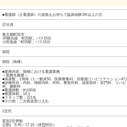
！
■看護師（正看護師）の資格をお持ちで臨床経験3年以上の方
正社員
東京都町田市
JR横浜線「町田駅」バス15分
小田急線「町田駅」バス15分
病院
病院（病棟）
■業務内容：病棟における看護業務
＜勤務先概要＞
■病床数：138床（1.一般床50、医療療養41、回復期リハビリテーション47
■診療科目：内科、神経内科、外科、整形外科、泌尿器科、肛門科、リハビ
科、麻酔科
■看護師数：約100名
■看護体制：10:1
■スタッフ数：221名
■その他：二次救急受け入れ
2交代
変則2交替制
日勤) 8:45～17:15（休憩60分）