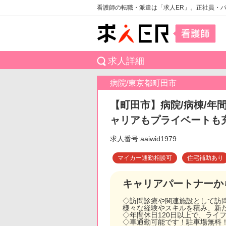
看護師の転職・派遣は「求人ER」。正社員・
求人詳細
病院/東京都町田市
【町田市】病院/病棟/年
ャリアもプライベートも
求人番号:aaiwid1979
マイカー通勤相談可
住宅補助あり
キャリアパートナーか
◇訪問診療や関連施設として訪
様々な経験やスキルを積み、新
◇年間休日120日以上で、ライ
◇車通勤可能です！駐車場無料！