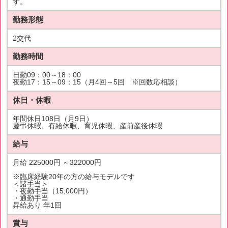
す。
勤務形態
2交代
勤務時間
日勤09：00～18：00
夜勤17：15～09：15（月4回～5回 ※回数応相談）
休日・休暇
年間休日108日（月9日）
慶弔休暇、有給休暇、育児休暇、産前産後休暇
給与
月給 225000円 ～322000円
※臨床経験20年の方の給与モデルです
＜諸手当＞
・夜勤手当（15,000円）
・通勤手当
昇給あり 年1回
賞与