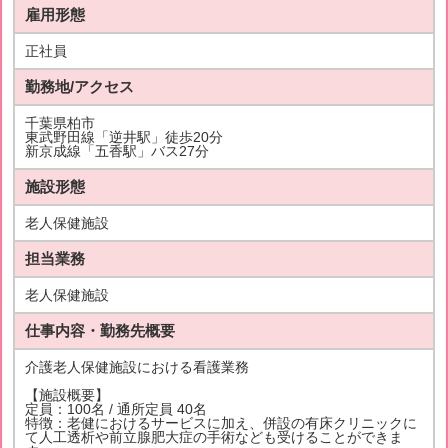
雇用形態
正社員
勤務地/アクセス
千葉県柏市
東武野田線「逆井駅」徒歩20分
新京成線「五香駅」バス27分
施設形態
老人保健施設
担当業務
老人保健施設
仕事内容・勤務先概要
介護老人保健施設における看護業務
【施設概要】
定員：100名 / 通所定員 40名
特徴：老健におけるサービスに加え、併設の有床クリニックに
て人工透析や前立腺肥大症の手術なども受けることができま