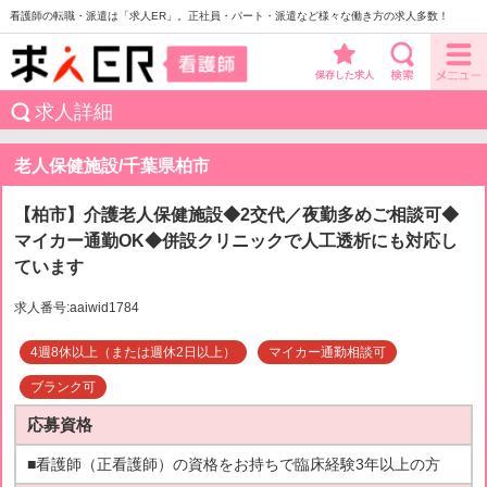
看護師の転職・派遣は「求人ER」。正社員・パート・派遣など様々な働き方の求人多数！
保存した求人
求人詳細
老人保健施設/千葉県柏市
【柏市】介護老人保健施設◆2交代／夜勤多めご相談可◆
マイカー通勤OK◆併設クリニックで人工透析にも対応し
ています
求人番号:aaiwid1784
4週8休以上（または週休2日以上）
マイカー通勤相談可
ブランク可
応募資格
■看護師（正看護師）の資格をお持ちで臨床経験3年以上の方