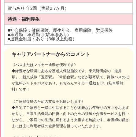
賞与あり 年2回（実績2.7か月）
待遇・福利厚生
■社会保険：健康保険、厚生年金、雇用保険、労災保険
■車通勤：車通勤可(駐車場あり)
■退職金制度：あり（3年以上勤務）
キャリアパートナーからのコメント
《バスまたはマイカー通勤が便利です》
◆緑豊かな環境にある介護老人保健施設です。東武野田線の「逆井
駅」、新京成線「五香駅」「常盤台駅」などが最寄駅で、路線バスのほ
か無料シャトルバスがあり、もちろんマイカー通勤もOK（駐車場無
料）です！
《ご家庭復帰のための支援をお願いします》
◆自宅でご家族と一緒に生活することが困難なお年寄りの方々をおあず
かりし、日常生活機能の回復・向上のための訓練や介護サービスを行い
ながら、ご家庭での生活に戻れるよう支援する施設です。看護師の皆さ
まには主に利用者様の健康管理を担っていただきます。